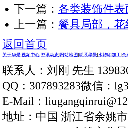
下一篇：
各类装饰件表
上一篇：
餐具局部，花
返回首页
关于华景
|
视频中心
|
资讯动态
|
网站地图
|
联系华景
|
水转印加工
|
余
联系人：刘刚 先生 13983612
QQ：307893283
微信：lg30
E-Mail：liugangqinrui@1
地址：中国 浙江省余姚市