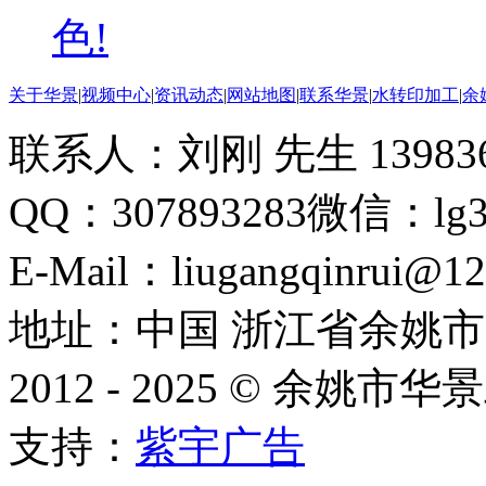
色!
关于华景
|
视频中心
|
资讯动态
|
网站地图
|
联系华景
|
水转印加工
|
余
联系人：刘刚 先生 13983612
QQ：307893283
微信：lg30
E-Mail：liugangqinrui@1
地址：中国 浙江省余姚市
2012 - 2025 © 余
支持：
紫宇广告